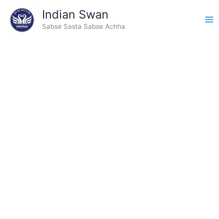
Type
Skip
Indian Swan
your
to
email…
Sabse Sasta Sabse Achha
content