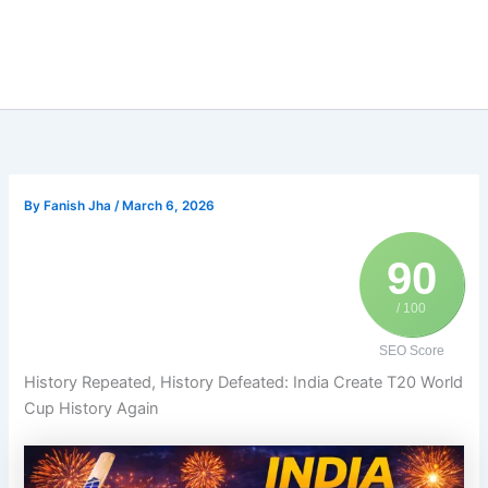
By
Fanish Jha
/
March 6, 2026
90
/ 100
SEO Score
History Repeated, History Defeated: India Create T20 World
Cup History Again