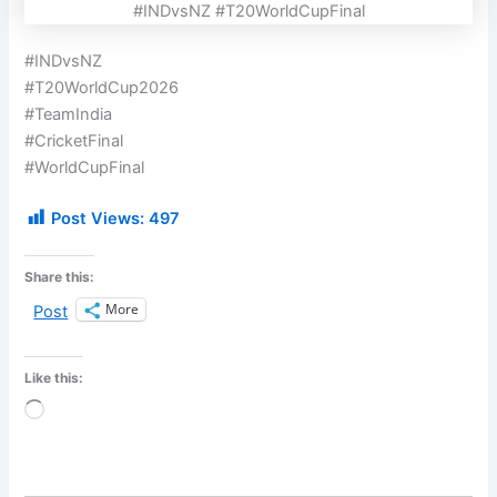
#INDvsNZ #T20WorldCupFinal
#INDvsNZ
#T20WorldCup2026
#TeamIndia
#CricketFinal
#WorldCupFinal
Post Views:
497
Share this:
More
Post
Like this:
Loading…