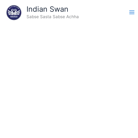
Type
Skip
Indian Swan
your
to
email…
Sabse Sasta Sabse Achha
content