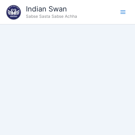
Type
Skip
Indian Swan
your
to
email…
Sabse Sasta Sabse Achha
content